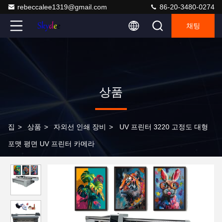
rebeccalee1319@gmail.com
86-20-3480-0274
채팅
상품
집
>
상품
>
자외선 인쇄 장비
>
UV 프린터 3220 고정도 대형
포맷 평면 UV 프린터 카메라