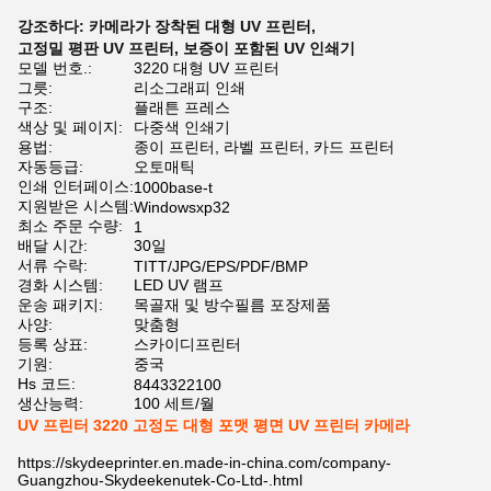
강조하다:
카메라가 장착된 대형 UV 프린터
,
고정밀 평판 UV 프린터
,
보증이 포함된 UV 인쇄기
모델 번호.:
3220 대형 UV 프린터
그릇:
리소그래피 인쇄
구조:
플래튼 프레스
색상 및 페이지:
다중색 인쇄기
용법:
종이 프린터, 라벨 프린터, 카드 프린터
자동등급:
오토매틱
인쇄 인터페이스:
1000base-t
지원받은 시스템:
Windowsxp32
최소 주문 수량:
1
배달 시간:
30일
서류 수락:
TITT/JPG/EPS/PDF/BMP
경화 시스템:
LED UV 램프
운송 패키지:
목골재 및 방수필름 포장제품
사양:
맞춤형
등록 상표:
스카이디프린터
기원:
중국
Hs 코드:
8443322100
생산능력:
100 세트/월
UV 프린터 3220 고정도 대형 포맷 평면 UV 프린터 카메라
https://skydeeprinter.en.made-in-china.com/company-
Guangzhou-Skydeekenutek-Co-Ltd-.html