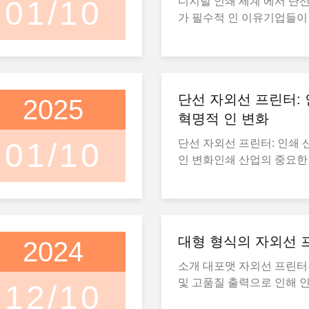
01/10
디지털 인쇄 세계 에서 단
선 빛으로 즉시 완화되는 
다는 것입니다. 이것은 고
가 필수적 인 이유기업들이
(UV) 를 사용합니다. 추가
히 가치가 있습니다.,촉각
하고 비용을 절감하는 방법
요없이 다양한 재료에 인쇄
객을 유치하는 데 필수적입
대에, 단발 UV 프린터는 
다.평면 설계는 큰 또는 딱
래트베드 프린터는 또한 작
계에서 필수 도구가 되었습
무, 유리, 금속, 아크릴, 폼 
생산할 수 있습니다.기업들
는 고품질의 인쇄물을 빠른
확도로 직접 인쇄 할 수 
자제품에서 식품 및 음료에
단선 자외선 프린터: 
2025
하는 기업들에게 이상적입니
인쇄 방법과 달리, 자외선
양한 산업에 맞춤형 포장품
광고 및 홍보 제품과 같은
혁명적 인 변화
복잡한 인쇄물을 평면과 비
도록.맞춤형 제품 및 개인
있습니다.일회용 자외선 인
용할 수 있게 해줍니다..자
의 증가는 자외선 플래트베
01/10
단선 자외선 프린터: 인쇄 
경을 변화 시키고 있는가역
터 의 주요 특징 과 이점
력에 의해 촉진되었습니다.
인 변화인쇄 산업의 중요한
질의 많은 양의 상세한 이
다재다능성자외선 평면 프린
아이템, 가정 장식, 선물과
UV 프린터는 더 높은 속도,
것은 상당한 시간이 걸렸고
표면 과 유연 한 표면 을 
접 인쇄할 수 있습니다.고
질,그리고 전통적인 인쇄 
여러 번 통과되어야했습니
재료 에 인쇄 할 수 있다. 
인, 일종제품입니다.예를 들
효율적입니다.멀티 패스 
선 프린터 는 이 문제 를 해
식, 포장 등 산업 에 새로운
같은 맞춤형 음료용품, 맞
을 제거함으로써, 이 기계
회용으로 모든 작업 을 완료
준다.고품질 인쇄물자외선 
또는 맞춤형 인쇄 캔버스는 
대형 형식의 자외선 
2024
작업을 완료할 수 있으며, 
크가 자외선으로 즉시 완화
크는 기질에 직접 결합하여
프린터로 쉽게 얻을 수 있
경에 대한 이상적인 솔루션
조 시간이 필요하지 않아 
소개 대포맷 자외선 프린
하거나 날씨에 저항하는 
들 의 고 해상도 와 색상 
패스 자외선 프린터란 무
더욱 효율적입니다.대규모 
및 고품질 출력으로 인해 
있는 인쇄물을 만듭니다.이
12/10
이 활기차고 오래 지속 될 
인 인쇄 방법과 달리, 재료
리하는 기업들, 예를 들어
점 더 인기가 있습니다. 이
판 인쇄 를 실내 및 야외 사
다.
통과해야 합니다. 단번 통과