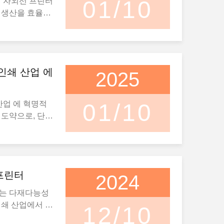
선 자외선 프린터
01/10
자외선 잉크
급 포장재에서 특
 생산을 효율화
 건조 시간이 필
적인 디자인은 고
을 찾고 있는 시
 할 수 있습니
니다.자외선 플
디지털 인쇄의 세
딱한 기판이, 나
은 팩을 빠르게
니다.이 프린터
보드 등, 높은 정
이 화장품과 전
 속도로 필요로
있습니다.전통적인
 이르기까지 다
인쇄 산업 에
다, 특히 포장,
2025
 인쇄는 고품질의
을 제공할 수 있
 산업에서 가치가
평면 모두에 적
화개인화된 제품
쇄 가 어떻게 풍
외선 평면 프린
드 프린팅의 능
산업 에 혁명적
01/10
사적으로, 고품
서브스트라트 의
 기업들은 홍보
 도약으로, 단발
미지를 인쇄하는
터 는 딱딱 한
 같은 물건에 직
 향상된 인쇄 품
, 종종 잉크가
포함 하여 다양한
객들에게 독보적
방식에 비해 더
다.일회용 자외
이것은 표지판, 장
어, 컵과 병과
프린팅의 필요성
결 하기 위해 일
 가능성 을 열어
춤형 전화 케이스
들은 시간 단위로
 한다또한, 잉
완화 기술로 잉
모두 UV 평면
프린터
대용량 생산 환
2024
되기 때문에 건
 긁히거나 퇴색
습니다.이 인쇄기
이 됩니다.싱글
이러한 프린터가
터는 다재다능성
활기차고 내구성
정확성 은 디자인
엇인가요?전통적
인쇄 작업을 처
인쇄 산업에서 점
것은 UV 평면
12/10
수 있도록 합니
 상에서 여러 번
 맞춤형 포장이나
 프린터는 자외
용 을 위해 이상
 UV 프린터는