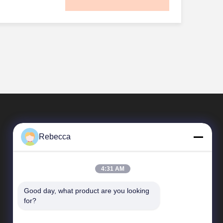
기업들, 단발
즉시 고쳐줍니다.
수 시간다른 인쇄
 적용합니다.프린
는 효율성을 제
내구성있는 인쇄
화 시간이 필요합
를 고칠 수 있습
지 않고 빠르게
품질 출력: 그들
적용 즉시 잉크를
 또한 더 에너지
족시킬 수 있도
해상도로 생동감
를 현저히 가속
줄이고 소재 낭
주요 이점더 빠
성 할 수 있으며
회전을 허용합니
다.단선 자외선
터의 높은 속도
인쇄. • 다재다
크는 용매가 없고
성단발 UV 프
 작업에 최적화되
 및 나무와 같은
유기 화합물) 를
중 하나는 속도입
객에게 제품을 제
있으며, 기업들
면 프린터를 전통
로 전체 이미지
합니다.내구성 있
공할 수 있습니
환경적인 옵션으
큰 양의 작업을
통적인 인쇄 방법
건조 과정은 인쇄
 프린터들은 추
장업과 같은 산업
용되는 UV 경화
 의미하며 생산
 필요성을 없애
 그리고 대용량
, 그리고 희미
상의 위험을 줄
Rebecca
을 줄이고, 우수
 패스 UV 프린
합니다.고객들에
잉크 는 퇴색, 긁
품 시간을 제공
 색 정확도를 제
제공하는 것.에너
수 있으며, 오래
복제,그리고 맞
4:31 AM
터는 더 빠르지
다. 신청서 •
생산시간이 빨라
해 에너지 효율
대 물체 에 견딜
 때문에 단발
Good day, what product are you looking 
빠른 링크
화 과정으로 긴
포스터, 차량 포
for?
줄일 수 있어 대
니다.이러한 프
 됩니다. • 패
에게 비용 효율
회사 프로파일
으로 만드는.넓
포장재와 같은 패