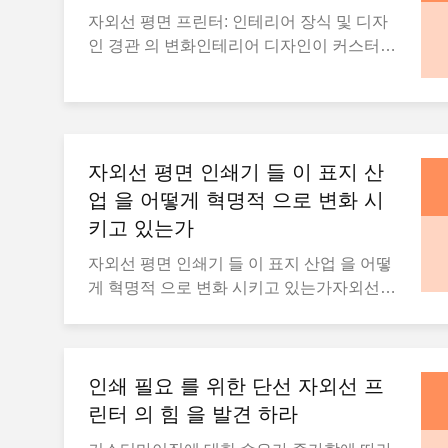
자외선 평면 프린터: 인테리어 장식 및 디자
인 경관 의 변화인테리어 디자인이 커스터마
이징과 개인화에 더 집중되면서, UV 평면 프
린터는 독특하고 고품질의 장식품을 만드는
중요한 도구가 되었습니다.이 프린터들은 디
자이너와 장식가들이 벽판과 같은 재료에 직
접 인쇄할 수 있게 합니다., 가구, 타일, 심지
자외선 평면 인쇄기 들 이 표지 산
어 유리까지, 이전에 사용할 수 없었던 수준
업 을 어떻게 혁명적 으로 변화 시
의 디자인 자유를 제공합니다.UV 평면 인쇄
키고 있는가
로 사용자 지정 장식맞춤형 벽지 및 인쇄된
유리판에서 장식용 가구 및 개인화된 타일까
자외선 평면 인쇄기 들 이 표지 산업 을 어떻
지, UV 평면 인쇄기는 인테리어 디자이너들
게 혁명적 으로 변화 시키고 있는가자외선
이 맞춤형 디자인을 만드는 것을 더 쉽게 만
플래트베드 프린터의 출현으로 인해 사이니
듭니다.유리 나 나무 와 같은 딱딱 한 표면 에
지 산업은 크게 영향을 받았습니다.이 다재
인쇄 할 수 있는 능력 은 디자이너 들 에게 독
다능 한 프린터 들 은 기업 들 이 다양한 기판
특 한 질감 과 완성도 를 만들 수 있게 해 준
에서 고품질 의 표지판 과 그래픽 을 제작 할
인쇄 필요 를 위한 단선 자외선 프
다다른 인쇄법으로 달성하기 어려울 수 있는
수 있게 해 준다, 전통적인 프린터에서 비교
린터 의 힘 을 발견 하라
유연한 유리 효과나 나무 곡물 패턴과 같은
할 수 없는 사용자 정의와 내구성을 제공합