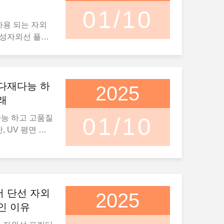
01/10
사용 되는 자외
능성자외선 플래
 인쇄의 세계를
 및 맞춤형 제품
있습니다.이 프
료에 고품질의 디
 다재다능 하
2025
 새로운 수준의
래
다.UV 평면
다능 하고 고품질
01/10
역할패키지 산업에
, UV 평면 프
 기업들이 고체
세계에서 변혁적
크릴, PVC 등
다.이 프린터는
니다.이 방식 은
요구하는 산업에
 을 없애고 포
 포장, 인테리어
인쇄 를 할 수 있
자외선 평면 인
서 단선 자외
는 이러한 프린
2025
게 만드는 것 은
 생성하여 제품
인 이유
프린터는 자외
 인쇄 할 수 있