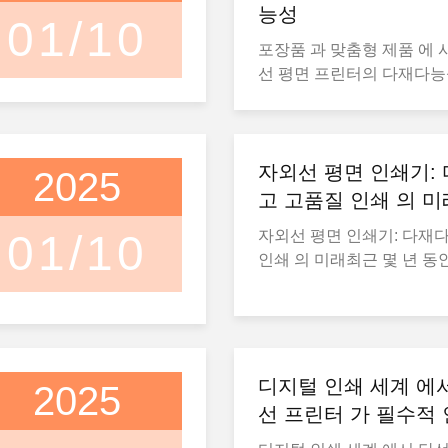
능성
01/10
포장품 과 맞춤형 제품 에 
선 평면 프린터의 다재다
트베드 프린터는 전통적인
바꾸는 것뿐만 아니라 포장
산업에도 혁명을 일으키고 
린터는 복잡한, 다양한 재
자외선 평면 인쇄기:
2025
자인을 제공하여 기업에게
고 고품질 인쇄 의 미
유연성과 창의력을 제공합니
01/10
자외선 평면 인쇄기: 다재
인쇄기 의 포장 에 대한 
인쇄 의 미래최근 몇 년 동안
서, 자외선 평면 프린터는
린터는 디지털 프린팅의 
포장재인 카드보드, 나무, 아
인 솔루션으로 부상했습니
에 직접 인쇄할 수 있게 합
이제 정확성과 유연성을 
라벨 이나 디커일 의 필요성
필수 도구입니다., 표지판,
장물 자체 에 컬러 로 주문 
장식 및 홍보 제품과 같은.
디지털 인쇄 세계 에
게 한다.주요 이점 중 하나
2025
쇄기 들 을 이렇게 독특 하
터가 3D 효과와 텍스처를
선 프린터 가 필수적 
무엇 입니까?자외선 평면 
디자인을 향상시키는 층으로