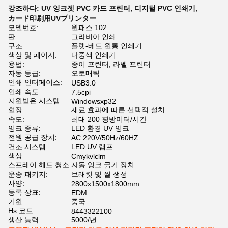
강조하다:
UV 잉크젯 PVC 카드 프린터
,
디지털 PVC 인쇄기
,
カード印刷用UVプリンター
모델번호:
원패스 102
판:
그라비아 인쇄
구조:
플랫-베드 원통 인쇄기
색상 및 페이지:
다중색 인쇄기
용법:
종이 프린터, 라벨 프린터
자동 등급:
오토매틱
인쇄 인터페이스:
USB3.0
인쇄 속도:
7.5cpi
지원받은 시스템:
Windowsxp32
혈장:
재료 효과에 따른 선택적 설치
속도:
최대 200 평방미터/시간
잉크 종류:
LED 환경 UV 잉크
전원 공급 장치:
AC 220V/50Hz/60HZ
건조 시스템:
LED UV 램프
색상:
Cmykvlclm
스프레이 헤드 청소:
자동 잉크 긁기 장치
운송 패키지:
브래킷 및 씰 생성
사양:
2800x1500x1800mm
등록 상표:
EDM
기원:
중국
Hs 코드:
8443322100
생산 능력:
5000/년